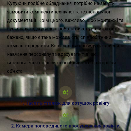
Купуючи подібне обладнання, потрібно не забути
замовити комплекти технічної та технологічної
документації. Крім цього, важливо, щоб монтажні та
пусконалагоджувальні роботи виконували фахівці,
бажано, якщо є така можливість, співробітники
компанії-продавця. Вони ж повинні будуть здійснити
навчання персоналу та врахувати під час
встановлення нюанси та особливості території чи
об’єкта.
1. Касета-стелаж для котушок ровінгу.
2. Камера попереднього просушування ровінгу.