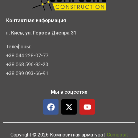
Контактная информация
г. Киев, ул. Героев Днепра 31
Телефоны:
+38 044 228-07-77
+38 068 596-83-23
+38 099 093-66-91
Мы в соцсетях
F
X
Y
a
-
o
c
t
u
e
w
t
b
i
u
Copyright © 2026 Композитная арматура |
Composit