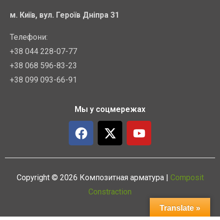
м. Київ, вул. Героїв Дніпра 31
Телефони:
+38 044 228-07-77
+38 068 596-83-23
+38 099 093-66-91
Мы у соцмережах
F
X
Y
a
-
o
c
t
u
e
w
t
b
i
u
Copyright © 2026 Композитная арматура |
Composit
o
t
b
Constraction
o
t
e
Translate »
k
e