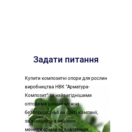
Задати питання
Купити композитні опори для рослин
виробництва НВК “Арматура-
Композит” за найвигіднішими
оптовими цінами можна
безпосередньо на сайті компанії,
зв’язавшись з нашими
менеджерами за вказаними