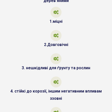
дерев'яними
1.міцні
2.Довговічні
3. нешкідливі для ґрунту та рослин
4. стійкі до корозії, іншим негативним впливам
ззовні