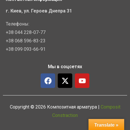
г. Киев, ул. Героев Днепра 31
Телефоны:
+38 044 228-07-77
+38 068 596-83-23
+38 099 093-66-91
Мы в соцсетях
F
X
Y
a
-
o
c
t
u
e
w
t
b
i
u
Copyright © 2026 Композитная арматура |
Composit
o
t
b
Constraction
o
t
e
Translate »
k
e