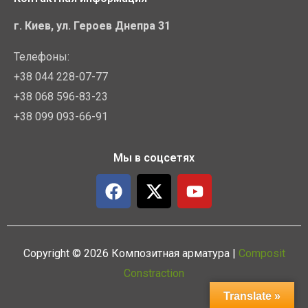
г. Киев, ул. Героев Днепра 31
Телефоны:
+38 044 228-07-77
+38 068 596-83-23
+38 099 093-66-91
Мы в соцсетях
F
X
Y
a
-
o
c
t
u
e
w
t
b
i
u
Copyright © 2026 Композитная арматура |
Composit
o
t
b
Constraction
o
t
e
Translate »
k
e