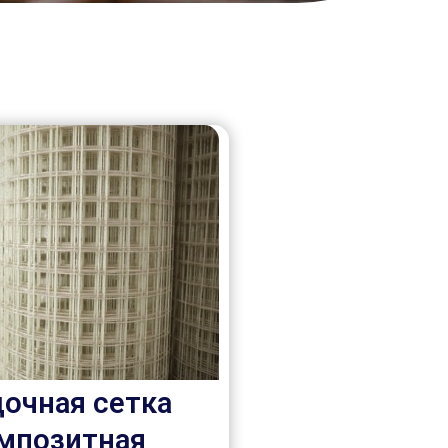
очная сетка
мпозитная