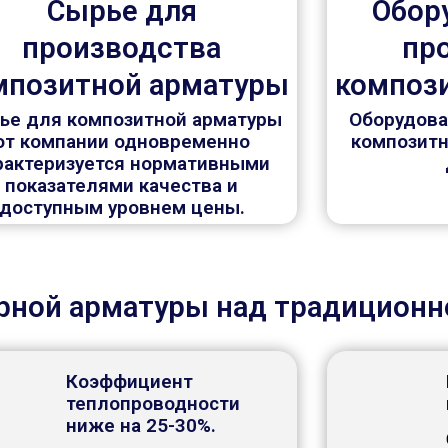
Сырье для
Обор
производства
пр
мпозитной арматуры
композ
ье для композитной арматуры
Оборудова
от компании одновременно
композитн
рактеризуется нормативными
показателями качества и
доступным уровнем цены.
ной арматуры над традиционн
Коэффициент
теплопроводности
ниже на 25-30%.