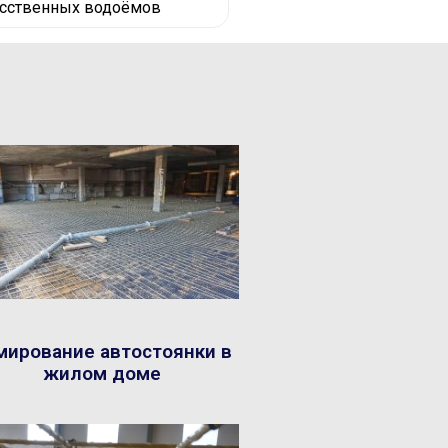
усственных водоёмов
мирование автостоянки в
жилом доме