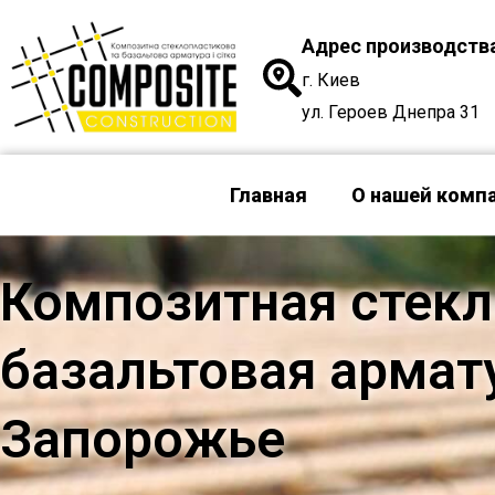
Перейти
Адрес производств
к
содержимому
г. Киев
ул. Героев Днепра 31
Главная
О нашей комп
Композитная стекл
базальтовая армату
Запорожье