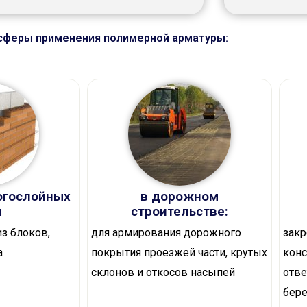
сферы применения полимерной арматуры:
огослойных
в дорожном
н
строительстве:
з блоков,
для армирования дорожного
закр
а
покрытия проезжей части, крутых
конс
склонов и откосов насыпей
отве
бере