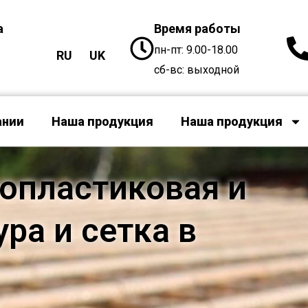
а
Время работы
пн-пт: 9.00-18.00
RU
UK
сб-вс: выходной
ании
Наша продукция
Наша продукция
опластиковая и
ра и сетка в