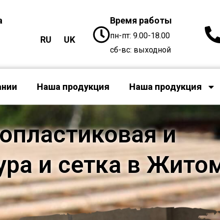
а
Время работы
пн-пт: 9.00-18.00
RU
UK
сб-вс: выходной
ании
Наша продукция
Наша продукция
опластиковая и
ура и сетка в Жито