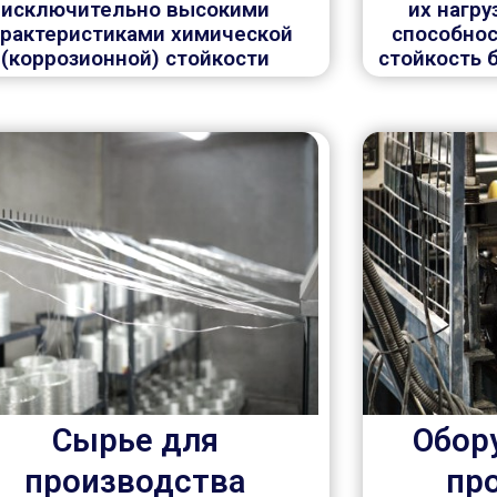
исключительно высокими
их нагр
арактеристиками химической
способнос
(коррозионной) стойкости
стойкость 
Сырье для
Обор
производства
пр