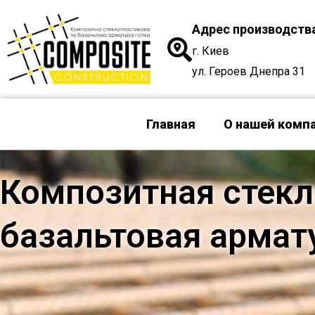
Перейти
Адрес производств
к
содержимому
г. Киев
ул. Героев Днепра 31
Главная
О нашей комп
Композитная стекл
базальтовая армат