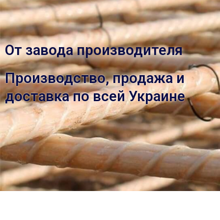
От завода производителя
Производство, продажа и
доставка по всей Украине