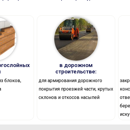
огослойных
в дорожном
н
строительстве:
з блоков,
для армирования дорожного
закр
а
покрытия проезжей части, крутых
конс
склонов и откосов насыпей
отве
бере
иск