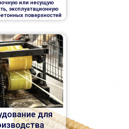
узочную или несущую
ть, эксплуатационную
бетонных поверхностей
удование для
оизводства