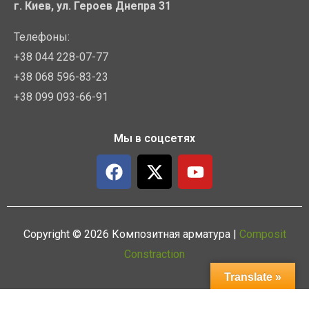
г. Киев, ул. Героев Днепра 31
Телефоны:
+38 044 228-07-77
+38 068 596-83-23
+38 099 093-66-91
Мы в соцсетях
F
X
Y
a
-
o
c
t
u
e
w
t
b
i
u
Copyright © 2026 Композитная арматура |
Composit
o
t
b
Constraction
o
t
e
Translate »
k
e
r