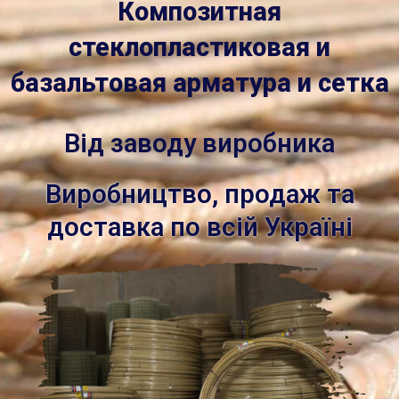
Композитная
стеклопластиковая и
базальтовая арматура и сетка
Від заводу виробника
Виробництво, продаж та
доставка по всій Україні