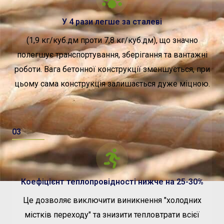
У 4 рази легше за сталеві
(1,9 кг/куб.дм проти 7,8 кг/куб.дм), що значно
полегшує транспортування, зберігання та вантажні
роботи. Вага бетонної конструкції зменшується, при
цьому сама конструкція залишається дуже міцною.
03
Коефіцієнт теплопровідності нижче на 25-30%
Це дозволяє виключити виникнення "холодних
містків переходу" та знизити тепловтрати всієї