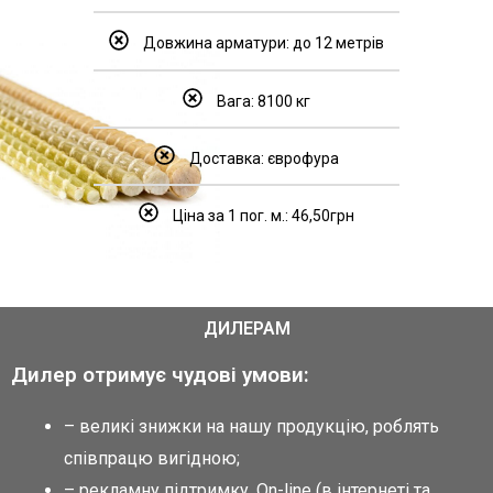
Довжина арматури: до 12 метрів
Вага: 8100 кг
Доставка: єврофура
Ціна за 1 пог. м.: 46,50грн
ДИЛЕРАМ
Дилер отримує чудові умови:
– великі знижки на нашу продукцію, роблять
співпрацю вигідною;
– рекламну підтримку. Оn-line (в інтернеті та