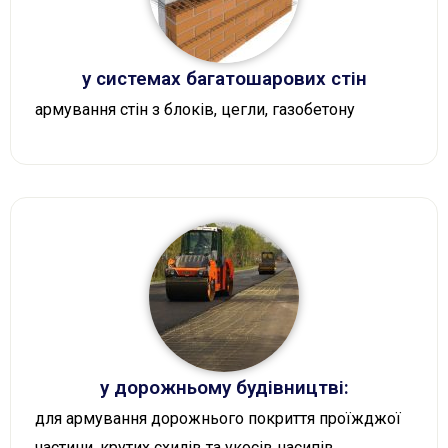
у системах багатошарових стін
армування стін з блоків, цегли, газобетону
у дорожньому будівництві:
для армування дорожнього покриття проїжджої
частини, крутих схилів та укосів насипів