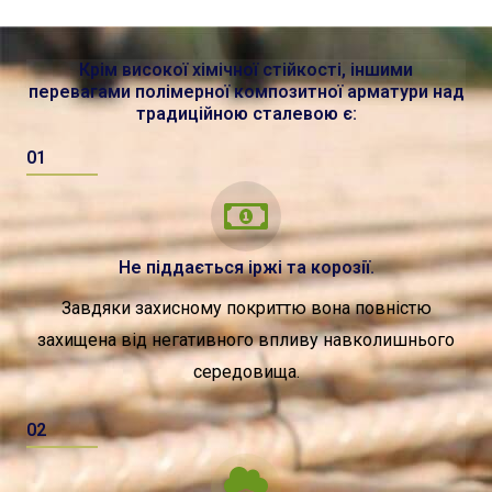
Крім високої хімічної стійкості, іншими
перевагами полімерної композитної арматури над
традиційною сталевою є:
01
Не піддається іржі та корозії.
Завдяки захисному покриттю вона повністю
захищена від негативного впливу навколишнього
середовища.
02