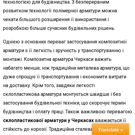
технологією для будівництва. З безперервним
розвитком технології полімерної арматури можна
чекати більшого розширення її використання і
розробкою більше сучасних будівельних рішень.
Однією з основних переваг застосування композитної
арматури є її легкість і зручність у транспортуванню і
монтажі. Композитна арматура Черкаси важить
набагато менше, ніж традиційна металева арматура, що
дуже спрощує її транспортування і економити витрати
на доставку. Крім того, завдяки легкості
склопластикова арматура монтується швидше і без
застосування будівельної техніки, що скорочує термін
будівництва і оплату праці. Також важливою перевагою
склопластикової арматури у Черкасах
вважається її
стійкість до корозії. Традиційна сталева арматура
Translate »