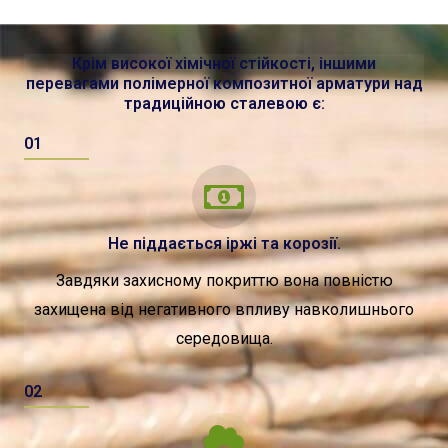
Крім високої хімічної стійкості, іншими
перевагами полімерної композитної арматури над
традиційною сталевою є:
01
Не піддається іржі та корозії.
Завдяки захисному покриттю вона повністю
захищена від негативного впливу навколишнього
середовища.
02