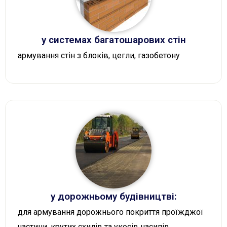
у системах багатошарових стін
армування стін з блоків, цегли, газобетону
у дорожньому будівництві:
для армування дорожнього покриття проїжджої
частини, крутих схилів та укосів насипів