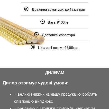
Довжина арматури: до 12 метрів
Вага: 8100 кг
Доставка: єврофура
Ціна за 1 пог. м.: 46,50грн
ДИЛЕРАМ
Дилер отримує чудові умови:
– великі знижки на нашу продукцію, роблять
співпрацю вигідною;
– рекламну підтримку. Оn-line (в інтернеті та