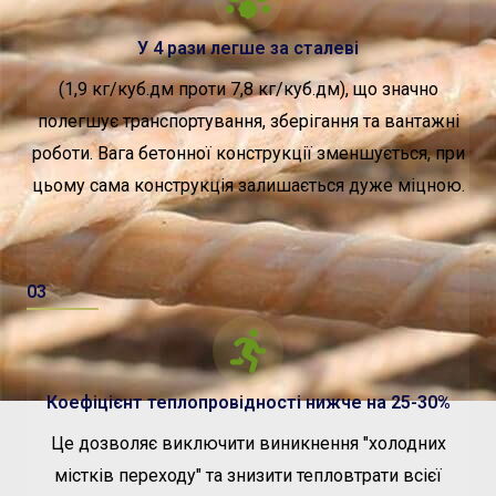
У 4 рази легше за сталеві
(1,9 кг/куб.дм проти 7,8 кг/куб.дм), що значно
полегшує транспортування, зберігання та вантажні
роботи. Вага бетонної конструкції зменшується, при
цьому сама конструкція залишається дуже міцною.
03
Коефіцієнт теплопровідності нижче на 25-30%
Це дозволяє виключити виникнення "холодних
містків переходу" та знизити тепловтрати всієї