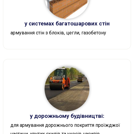
у системах багатошарових стін
армування стін з блоків, цегли, газобетону
у дорожньому будівництві:
для армування дорожнього покриття проїжджої
частини, крутих схилів та укосів насипів