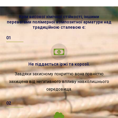
Крім високої хімічної стійкості, іншими
перевагами полімерної композитної арматури над
традиційною сталевою є:
01
Не піддається іржі та корозії.
Завдяки захисному покриттю вона повністю
захищена від негативного впливу навколишнього
середовища.
02