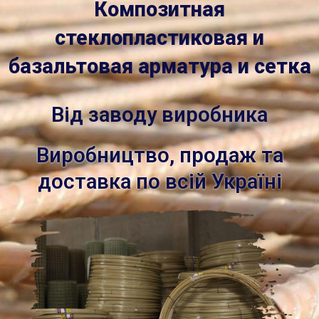
Композитная
стеклопластиковая и
базальтовая арматура и сетка
Від заводу виробника
Виробництво, продаж та
доставка по всій Україні