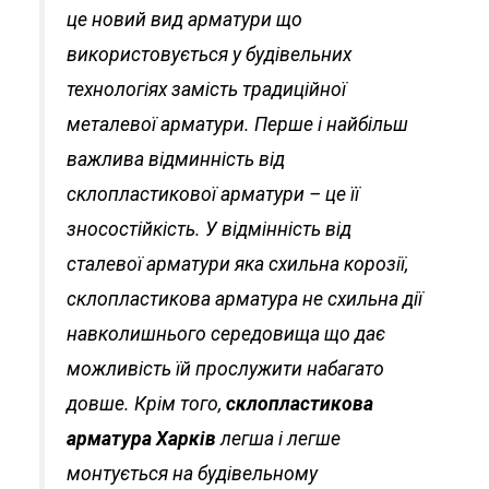
це новий вид арматури що
використовується у будівельних
технологіях замість традиційної
металевої арматури. Перше і найбільш
важлива відминність від
склопластикової арматури – це її
зносостійкість. У відмінність від
сталевої арматури яка схильна корозії,
склопластикова арматура не схильна дії
навколишнього середовища що дає
можливість їй прослужити набагато
довше. Крім того,
склопластикова
арматура Харків
легша і легше
монтується на будівельному