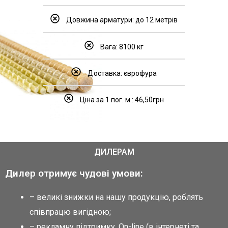
Довжина арматури: до 12 метрів
Вага: 8100 кг
Доставка: єврофура
Ціна за 1 пог. м.: 46,50грн
ДИЛЕРАМ
Дилер отримує чудові умови:
– великі знижки на нашу продукцію, роблять
співпрацю вигідною;
– рекламну підтримку. Оn-line (в інтернеті та