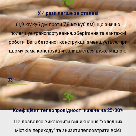
У 4 рази легше за сталеві
(1,9 кг/куб.дм проти 7,8 кг/куб.дм), що значно
полегшує транспортування, зберігання та вантажні
роботи. Вага бетонної конструкції зменшується, при
цьому сама конструкція залишається дуже міцною.
03
Коефіцієнт теплопровідності нижче на 25-30%
Це дозволяє виключити виникнення "холодних
містків переходу" та знизити тепловтрати всієї