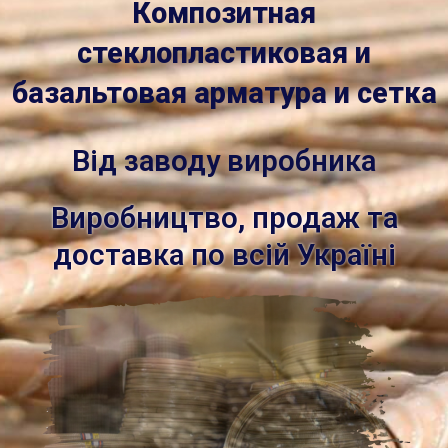
Композитная
стеклопластиковая и
базальтовая арматура и сетка
Від заводу виробника
Виробництво, продаж та
доставка по всій Україні