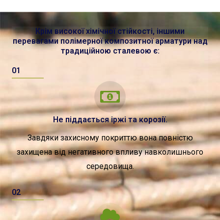
Крім високої хімічної стійкості, іншими
перевагами полімерної композитної арматури над
традиційною сталевою є:
01
Не піддається іржі та корозії.
Завдяки захисному покриттю вона повністю
захищена від негативного впливу навколишнього
середовища.
02