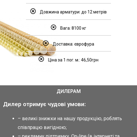
Довжина арматури: до 12 метрів
Вага: 8100 кг
Доставка: єврофура
Ціна за 1 пог. м.: 46,50грн
ДИЛЕРАМ
Дилер отримує чудові умови:
– великі знижки на нашу продукцію, роблять
співпрацю вигідною;
– рекламну підтримку. Оn-line (в інтернеті та