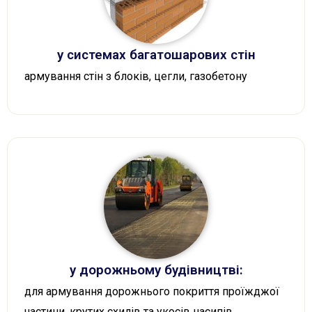
у системах багатошарових стін
армування стін з блоків, цегли, газобетону
у дорожньому будівництві:
для армування дорожнього покриття проїжджої
частини, крутих схилів та укосів насипів