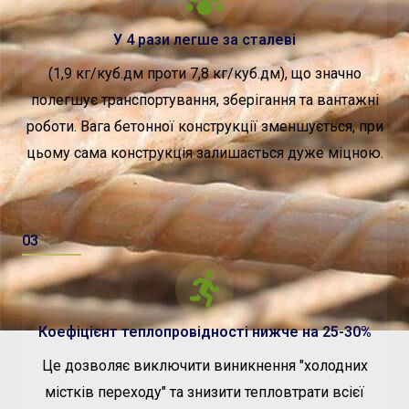
У 4 рази легше за сталеві
(1,9 кг/куб.дм проти 7,8 кг/куб.дм), що значно
полегшує транспортування, зберігання та вантажні
роботи. Вага бетонної конструкції зменшується, при
цьому сама конструкція залишається дуже міцною.
03
Коефіцієнт теплопровідності нижче на 25-30%
Це дозволяє виключити виникнення "холодних
містків переходу" та знизити тепловтрати всієї