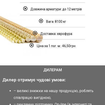
Довжина арматури: до 12 метрів
Вага: 8100 кг
Доставка: єврофура
Ціна за 1 пог. м.: 46,50грн
ДИЛЕРАМ
Дилер отримує чудові умови:
– великі знижки на нашу продукцію, роблять
співпрацю вигідною;
– рекламну підтримку. Оn-line (в інтернеті та