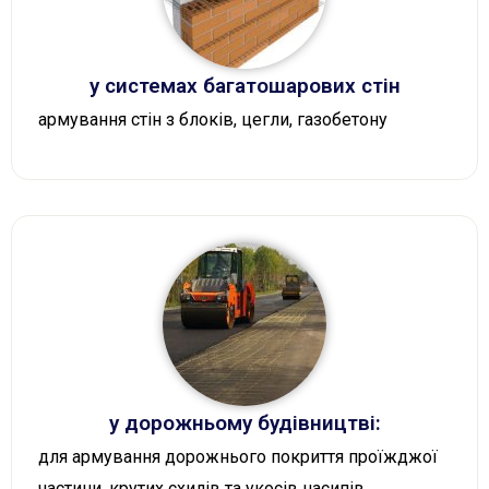
у системах багатошарових стін
армування стін з блоків, цегли, газобетону
у дорожньому будівництві:
для армування дорожнього покриття проїжджої
частини, крутих схилів та укосів насипів