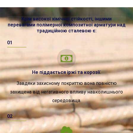
Крім високої хімічної стійкості, іншими
перевагами полімерної композитної арматури над
традиційною сталевою є:
01
Не піддається іржі та корозії.
Завдяки захисному покриттю вона повністю
захищена від негативного впливу навколишнього
середовища.
02