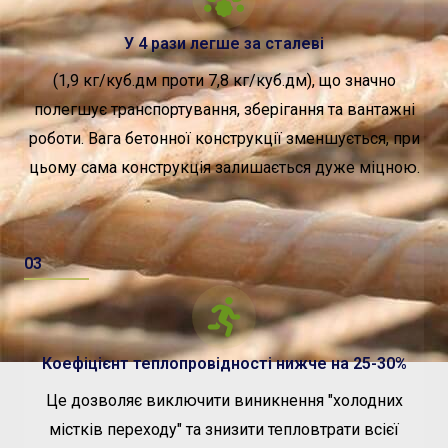
У 4 рази легше за сталеві
(1,9 кг/куб.дм проти 7,8 кг/куб.дм), що значно
полегшує транспортування, зберігання та вантажні
роботи. Вага бетонної конструкції зменшується, при
цьому сама конструкція залишається дуже міцною.
03
Коефіцієнт теплопровідності нижче на 25-30%
Це дозволяє виключити виникнення "холодних
містків переходу" та знизити тепловтрати всієї